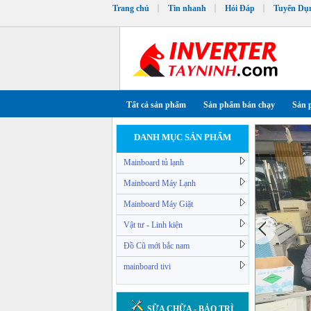
Trang chủ
Tin nhanh
Hỏi Đáp
Tuyển Dụ
Tất cả sản phẩm
Sản phẩm bán chạy
Sản 
DANH MỤC SẢN PHẨM
Mainboard tủ lạnh
Mainboard Máy Lạnh
Mainboard Máy Giặt
Vật tư - Linh kiện
Đồ Cũ mới bắc nam
mainboard tivi
SỮA CHỮA - BẢO TRÌ