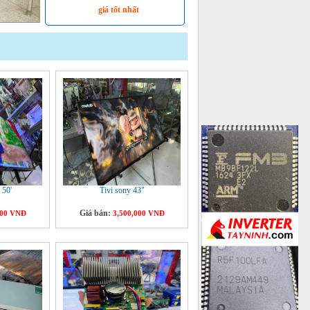
giá tốt nhất
 50'
Tivi sony 43"
Giá bán:
000 VNĐ
3,500,000 VNĐ