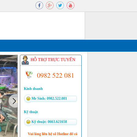
HỖ TRỢ TRỰC TUYẾN
0982 522 081
Kinh doanh
Mr Sinh: 0982.522.081
Kỹ thuật
Kỹ thuật: 0663.621658
Vui lòng liên hệ số Hotline để có