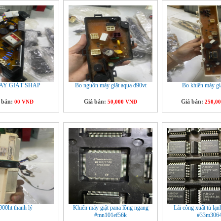
AY GIẶT SHAP
Bo nguồn máy giặt aqua d90vt
Bo khiển máy gi
 bán:
Giá bán:
Giá bán:
00 VNĐ
50,000 VNĐ
250,0
00ht thanh lý
Khiển máy giặt pana lồng ngang
Lái công xuất tủ lạ
#mn101ef56k
#33m306