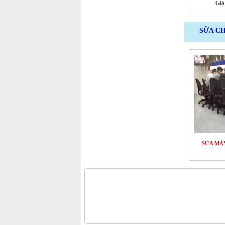
Giá
SỮA CH
SỬA MÁ