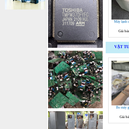
Máy lạnh d
Giá bá
VẬT TƯ
Bo máy gi
Giá b