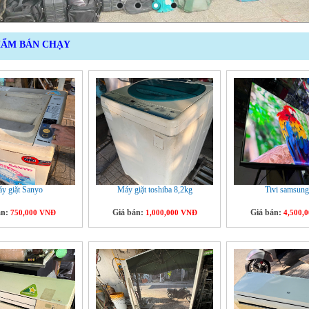
HẨM BÁN CHẠY
y giặt Sanyo
Máy giặt toshiba 8,2kg
Tivi samsung
án:
Giá bán:
Giá bán:
750,000 VNĐ
1,000,000 VNĐ
4,500,