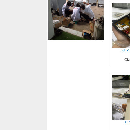
BO M
Giá
Dq9