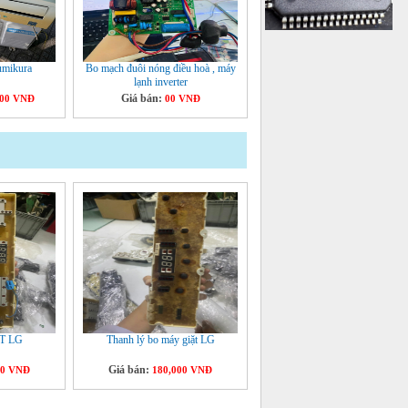
umikura
Bo mạch đuôi nóng điều hoà , máy
lạnh inverter
Giá bán:
000 VNĐ
00 VNĐ
T LG
Thanh lý bo máy giặt LG
Giá bán:
00 VNĐ
180,000 VNĐ