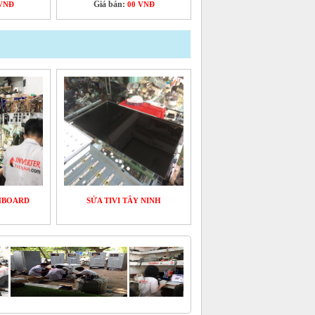
Giá bán:
VNĐ
00 VNĐ
NBOARD
SỬA TIVI TÂY NINH