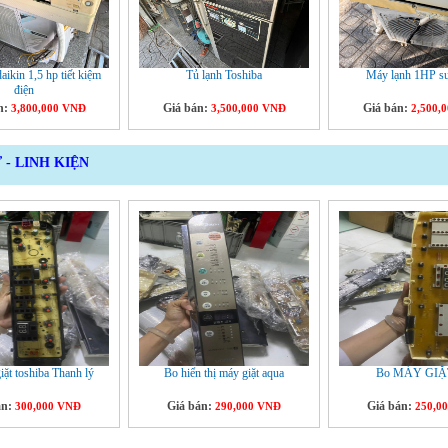
aikin 1,5 hp tiết kiệm
Tủ lạnh Toshiba
Máy lạnh 1HP s
điện
n:
Giá bán:
Giá bán:
3,800,000 VNĐ
3,500,000 VNĐ
2,500,
 - LINH KIỆN
ặt toshiba Thanh lý
Bo hiển thị máy giặt aqua
Bo MÁY GIẶ
án:
Giá bán:
Giá bán:
300,000 VNĐ
290,000 VNĐ
250,0