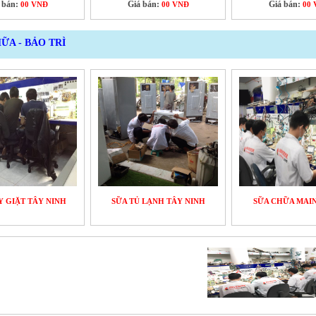
 bán:
Giá bán:
Giá bán:
00 VNĐ
00 VNĐ
00 
ỮA - BẢO TRÌ
Y GIẶT TÂY NINH
SỮA TỦ LẠNH TÂY NINH
SỮA CHỮA MAI