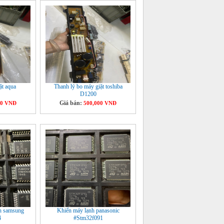
ặt aqua
Thanh lý bo máy giặt toshiba
D1200
Giá bán:
00 VNĐ
500,000 VNĐ
nh samsung
Khiển máy lạnh panasonic
4
#Stm32f091