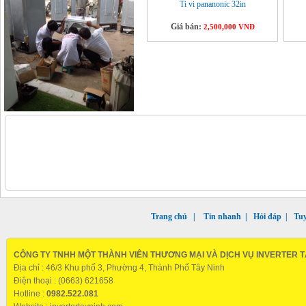
Ti vi pananonic 32in
Giá bán:
2,500,000 VNĐ
Trang chủ
|
Tin nhanh
|
Hỏi đáp
|
Tu
CÔNG TY TNHH MỘT THÀNH VIÊN THƯƠNG MẠI VÀ DỊCH VỤ INVERTER T
Địa chỉ : 46/3 Khu phố 3, Phường 4, Thành Phố Tây Ninh
Điện thoại : (0663) 621658
Hotline :
0982.522.081