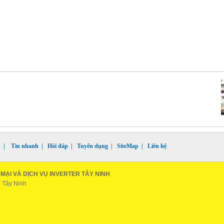
|
Tin nhanh
|
Hỏi đáp
|
Tuyển dụng
|
SiteMap
|
Liên hệ
ẠI VÀ DỊCH VỤ INVERTER TÂY NINH
ố Tây Ninh