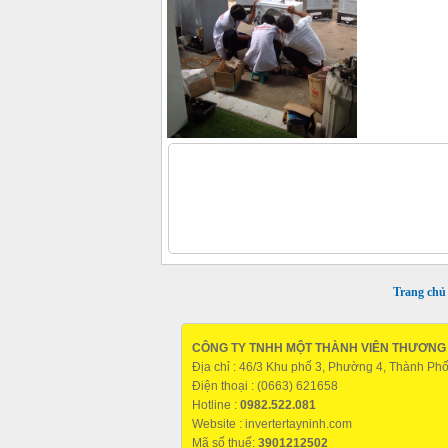
Trang chủ
CÔNG TY TNHH MỘT THÀNH VIÊN THƯƠNG M
Địa chỉ : 46/3 Khu phố 3, Phường 4, Thành Ph
Điện thoại : (0663) 621658
Hotline :
0982.522.081
Website :
invertertayninh.com
Mã số thuế:
3901212502