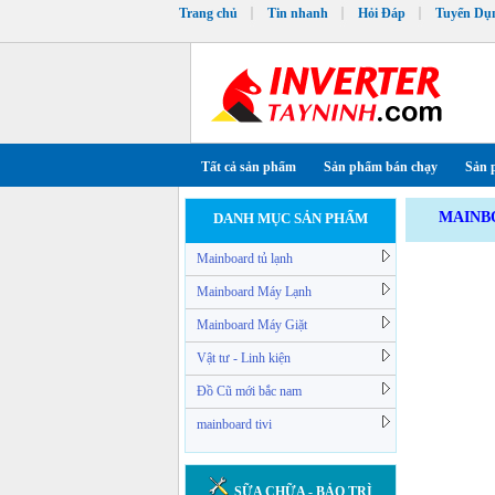
Trang chủ
Tin nhanh
Hỏi Đáp
Tuyển Dụ
Tất cả sản phẩm
Sản phẩm bán chạy
Sản 
MAINB
DANH MỤC SẢN PHẨM
Mainboard tủ lạnh
Mainboard Máy Lạnh
Mainboard Máy Giặt
Vật tư - Linh kiện
Đồ Cũ mới bắc nam
mainboard tivi
SỮA CHỮA - BẢO TRÌ