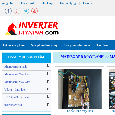
Trang chủ
Tin nhanh
Hỏi Đáp
Tuyển Dụng
Liên hệ
Tất cả sản phẩm
Sản phẩm bán chạy
Sản phẩm độc và lạ
Tin nhanh
MAINBOARD MÁY LẠNH
>>
MÁ
DANH MỤC SẢN PHẨM
Mainboard tủ lạnh
Mainboard Máy Lạnh
Mainboard Máy Giặt
Vật tư - Linh kiện
Đồ Cũ mới bắc nam
mainboard tivi
bo đầu lạnh máy lạnh
me