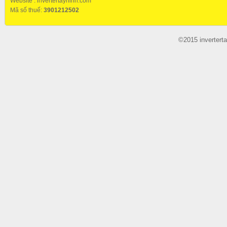
Website :
invertertayninh.com
Mã số thuế:
3901212502
©2015 invertert