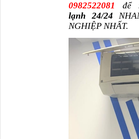
0982522081
để n
lạnh
24/24
NHAN
NGHIỆP NHẤT.