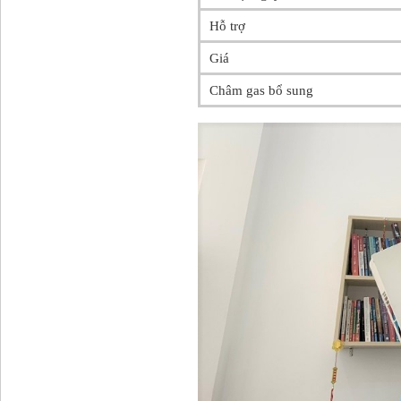
Hỗ trợ
Giá
Châm gas bổ sung