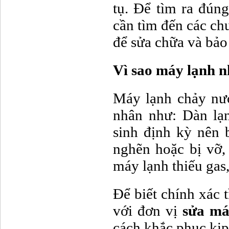
tụ. Để tìm ra đún
cần tìm đến các ch
để sửa chữa và bảo
Vì sao máy lạnh n
Máy lạnh chảy nư
nhân như: Dàn lạ
sinh định kỳ nên 
nghẽn hoặc bị vỡ,
máy lạnh thiếu ga
Để biết chính xác t
với đơn vị
sửa má
cách khắc phục kịp