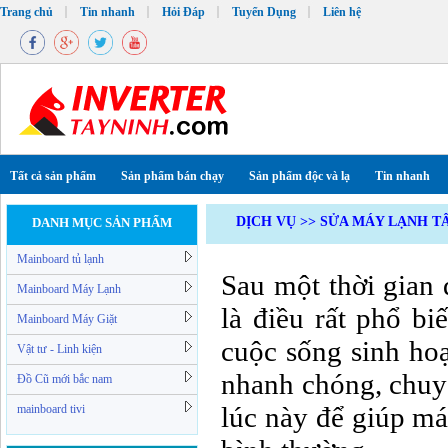
Trang chủ
Tin nhanh
Hỏi Đáp
Tuyển Dụng
Liên hệ
Tất cả sản phẩm
Sản phẩm bán chạy
Sản phẩm độc và lạ
Tin nhanh
DỊCH VỤ >> SỬA MÁY LẠNH T
DANH MỤC SẢN PHẨM
Mainboard tủ lạnh
Sau một thời gian 
Mainboard Máy Lạnh
là điều rất phổ bi
Mainboard Máy Giặt
cuộc sống sinh ho
Vật tư - Linh kiện
nhanh chóng, chuyê
Đồ Cũ mới bắc nam
lúc này để giúp má
mainboard tivi