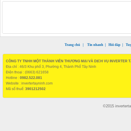
Trang chủ
|
Tin nhanh
|
Hỏi đáp
|
Tu
CÔNG TY TNHH MỘT THÀNH VIÊN THƯƠNG MẠI VÀ DỊCH VỤ INVERTER T
Địa chỉ : 46/3 Khu phố 3, Phường 4, Thành Phố Tây Ninh
Điện thoại : (0663) 621658
Hotline :
0982.522.081
Website :
invertertayninh.com
Mã số thuế:
3901212502
©2015 invertert