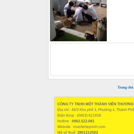
Trang chủ
CÔNG TY TNHH MỘT THÀNH VIÊN THƯƠNG M
Địa chỉ : 46/3 Khu phố 3, Phường 4, Thành Ph
Điện thoại : (0663) 621658
Hotline :
0982.522.081
Website :
invertertayninh.com
Mã số thuế:
3901212502