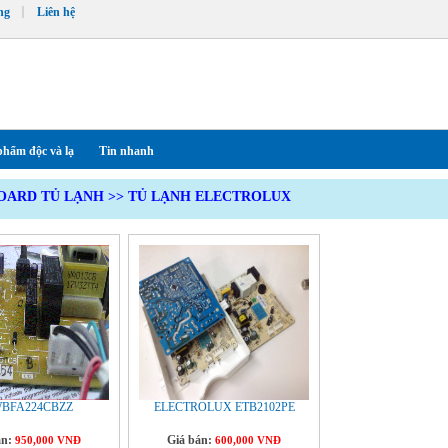
ng
Liên hệ
phẩm độc và lạ
Tin nhanh
OARD TỦ LẠNH
>>
TỦ LẠNH ELECTROLUX
BFA224CBZZ
ELECTROLUX ETB2102PE
án:
Giá bán:
950,000 VNĐ
600,000 VNĐ