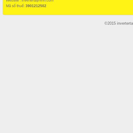
Website :
invertertayninh.com
Mã số thuế:
3901212502
©2015 invertert