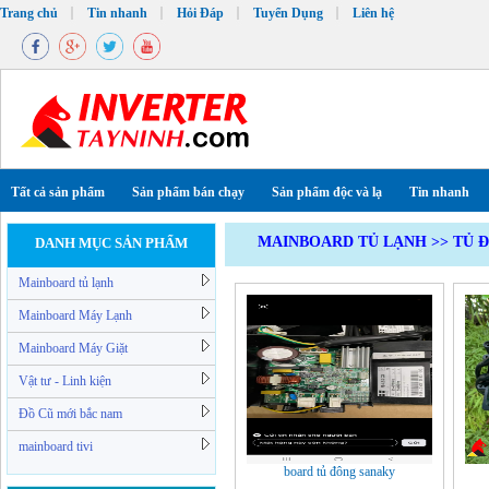
Trang chủ
Tin nhanh
Hỏi Đáp
Tuyển Dụng
Liên hệ
Tất cả sản phẩm
Sản phẩm bán chạy
Sản phẩm độc và lạ
Tin nhanh
MAINBOARD TỦ LẠNH
>>
TỦ 
DANH MỤC SẢN PHẨM
Mainboard tủ lạnh
Mainboard Máy Lạnh
Mainboard Máy Giặt
Vật tư - Linh kiện
Đồ Cũ mới bắc nam
mainboard tivi
board tủ đông sanaky