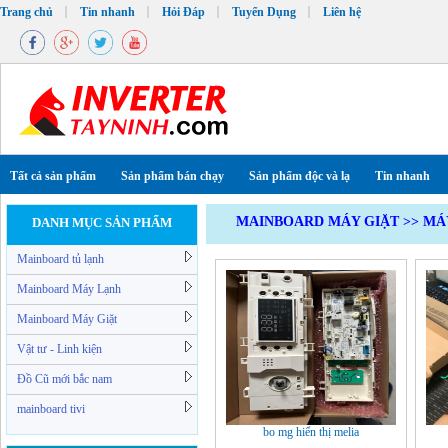
Trang chủ
Tin nhanh
Hỏi Đáp
Tuyển Dụng
Liên hệ
Tất cả sản phẩm
Sản phẩm bán chạy
Sản phẩm độc và lạ
Tin nhanh
MAINBOARD MÁY GIẶT
>>
MÁ
DANH MỤC SẢN PHẨM
Mainboard tủ lạnh
Mainboard Máy Lạnh
Mainboard Máy Giặt
Vật tư - Linh kiện
Đồ Cũ mới bắc nam
mainboard tivi
bo mg hiển thị melia