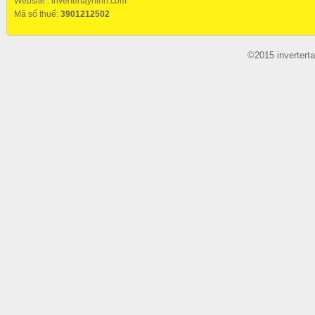
Website :
invertertayninh.com
Mã số thuế:
3901212502
©2015 invertert