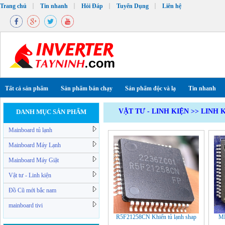
Trang chủ
Tin nhanh
Hỏi Đáp
Tuyển Dụng
Liên hệ
Tất cả sản phẩm
Sản phẩm bán chạy
Sản phẩm độc và lạ
Tin nhanh
VẬT TƯ - LINH KIỆN
>>
LINH 
DANH MỤC SẢN PHẨM
Mainboard tủ lạnh
Mainboard Máy Lạnh
Mainboard Máy Giặt
Vật tư - Linh kiện
Đồ Cũ mới bắc nam
mainboard tivi
R5F21258CN Khiển tủ lạnh shap
MB