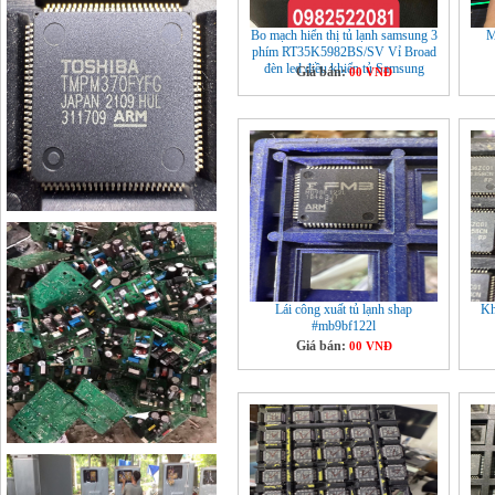
Bo mạch hiển thị tủ lạnh samsung 3
M
phím RT35K5982BS/SV Vỉ Broad
đèn led điều khiển tủ Samsung
Giá bán:
00 VNĐ
Lái công xuất tủ lạnh shap
Kh
#mb9bf122l
Giá bán:
00 VNĐ