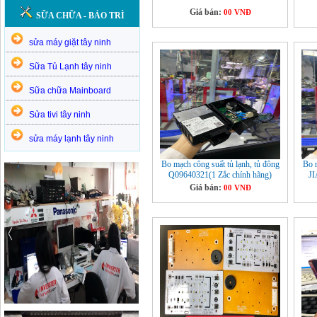
Giá bán:
00 VNĐ
SỮA CHỮA - BẢO TRÌ
sửa máy giặt tây ninh
Sữa Tủ Lạnh tây ninh
Sữa chữa Mainboard
Sửa tivi tây ninh
sửa máy lạnh tây ninh
Bo mạch công suất tủ lạnh, tủ đông
Bo m
Q09640321(1 Zắc chính hãng)
J
Giá bán:
00 VNĐ