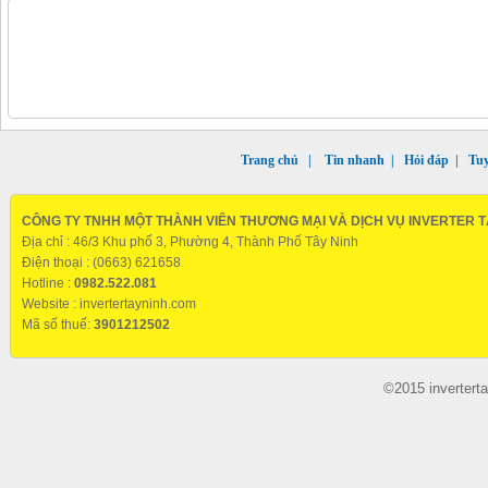
Trang chủ
|
Tin nhanh
|
Hỏi đáp
|
Tu
CÔNG TY TNHH MỘT THÀNH VIÊN THƯƠNG MẠI VÀ DỊCH VỤ INVERTER T
Địa chỉ : 46/3 Khu phố 3, Phường 4, Thành Phố Tây Ninh
Điện thoại : (0663) 621658
Hotline :
0982.522.081
Website :
invertertayninh.com
Mã số thuế:
3901212502
©2015 invertert