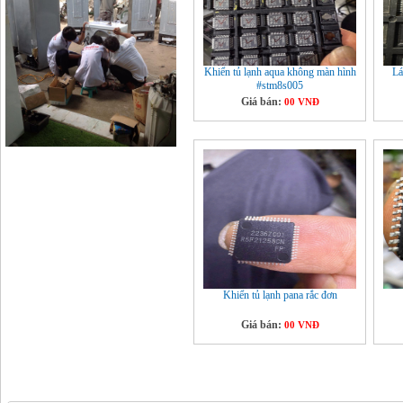
Khiển tủ lạnh aqua không màn hình
Lá
#stm8s005
Giá bán:
00 VNĐ
Khiển tủ lạnh pana rắc đơn
Giá bán:
00 VNĐ