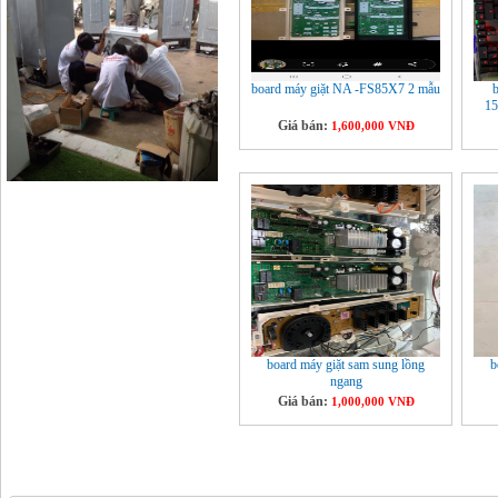
board máy giặt NA -FS85X7 2 mẫu
b
1
Giá bán:
1,600,000 VNĐ
board máy giặt sam sung lồng
b
ngang
Giá bán:
1,000,000 VNĐ