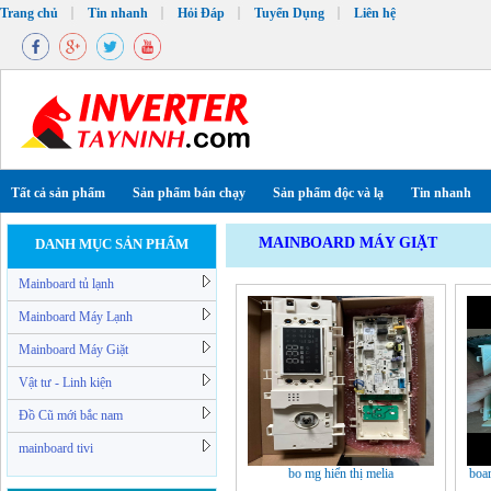
Trang chủ
Tin nhanh
Hỏi Đáp
Tuyển Dụng
Liên hệ
Tất cả sản phẩm
Sản phẩm bán chạy
Sản phẩm độc và lạ
Tin nhanh
MAINBOARD MÁY GIẶT
DANH MỤC SẢN PHẨM
Mainboard tủ lạnh
Mainboard Máy Lạnh
Mainboard Máy Giặt
Vật tư - Linh kiện
Đồ Cũ mới bắc nam
mainboard tivi
bo mg hiển thị melia
boar