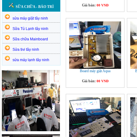
Giá bán:
00 VNĐ
SỮA CHỮA - BẢO TRÌ
sửa máy giặt tây ninh
Sữa Tủ Lạnh tây ninh
Sữa chữa Mainboard
Sửa tivi tây ninh
sửa máy lạnh tây ninh
Board máy giặt Aqua
B
Giá bán:
00 VNĐ