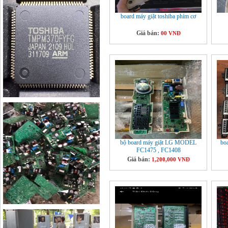
board máy giặt toshiba phím cơ
Giá bán:
00 VNĐ
bộ board máy giặt LG MODEL
bo
FC1475 , FC1408
Giá bán:
1,200,000 VNĐ