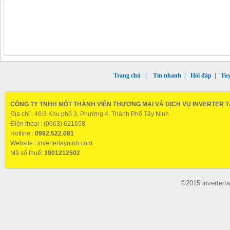
Trang chủ
|
Tin nhanh
|
Hỏi đáp
|
Tu
CÔNG TY TNHH MỘT THÀNH VIÊN THƯƠNG MẠI VÀ DỊCH VỤ INVERTER T
Địa chỉ : 46/3 Khu phố 3, Phường 4, Thành Phố Tây Ninh
Điện thoại : (0663) 621658
Hotline :
0982.522.081
Website :
invertertayninh.com
Mã số thuế:
3901212502
©2015 invertert