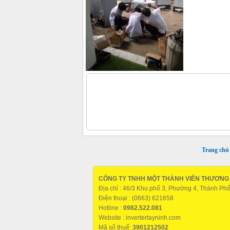
Trang chủ
CÔNG TY TNHH MỘT THÀNH VIÊN THƯƠNG M
Địa chỉ : 46/3 Khu phố 3, Phường 4, Thành Ph
Điện thoại : (0663) 621658
Hotline :
0982.522.081
Website :
invertertayninh.com
Mã số thuế:
3901212502