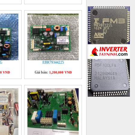
LG
EBR79344225
Giá bán:
00 VNĐ
1,200,000 VNĐ