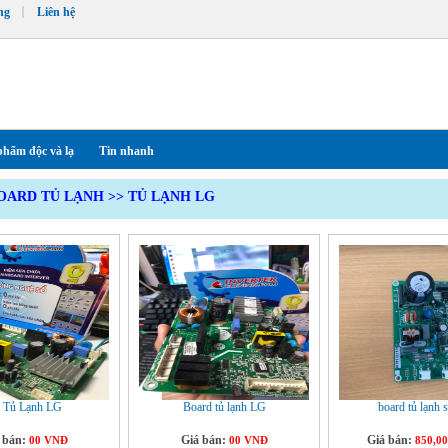
ng
Liên hệ
phẩm độc và lạ
Tin nhanh
OARD TỦ LẠNH
>>
TỦ LẠNH LG
 Tủ Lạnh LG
Board tủ lạnh LG
board tủ lạnh
 bán:
Giá bán:
Giá bán:
00 VNĐ
00 VNĐ
850,0