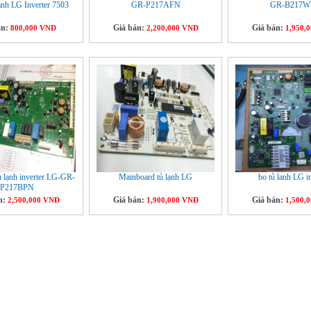
ạnh LG Inverter 7503
GR-P217AFN
GR-B217W
án:
Giá bán:
Giá bán:
800,000 VNĐ
2,200,000 VNĐ
1,950,
̉ lạnh inverter LG-GR-
Mainboard tủ lạnh LG
bo tủ lanh LG i
P217BPN
n:
Giá bán:
Giá bán:
2,500,000 VNĐ
1,900,000 VNĐ
1,500,