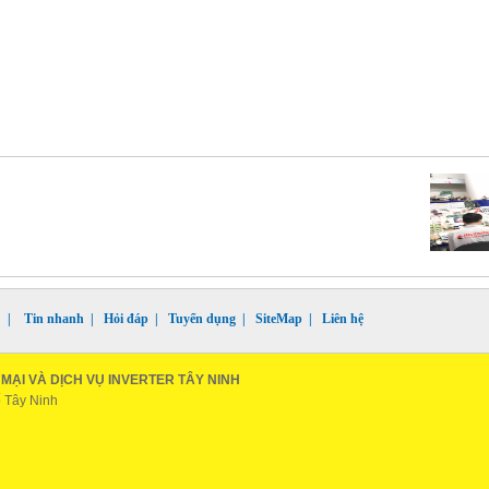
|
Tin nhanh
|
Hỏi đáp
|
Tuyển dụng
|
SiteMap
|
Liên hệ
ẠI VÀ DỊCH VỤ INVERTER TÂY NINH
ố Tây Ninh