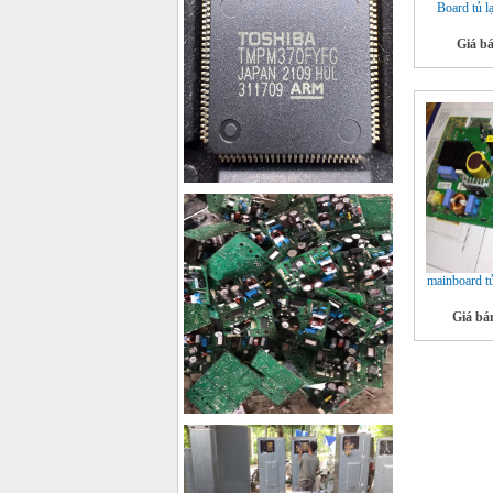
Board tủ l
Giá b
mainboard tu
Giá bá