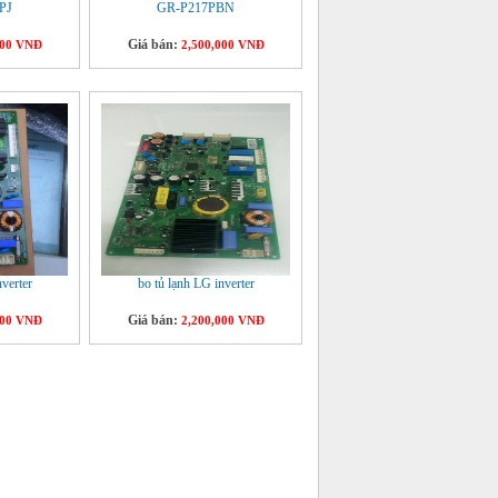
PJ
GR-P217PBN
Giá bán:
000 VNĐ
2,500,000 VNĐ
nverter
bo tủ lạnh LG inverter
Giá bán:
000 VNĐ
2,200,000 VNĐ