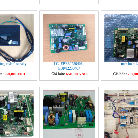
ông xuất tủ sanaky
LG. EBR82230401 ,
men bo tl 
EBR82230407
án:
Giá bán:
Giá bán:
650,000 VNĐ
650,000 VNĐ
700,0