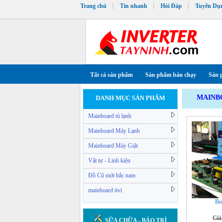
Trang chủ
Tin nhanh
Hỏi Đáp
Tuyển Dụ
Tất cả sản phẩm
Sản phẩm bán chạy
Sản 
MAINB
DANH MỤC SẢN PHẨM
Mainboard tủ lạnh
Mainboard Máy Lạnh
Mainboard Máy Giặt
Vật tư - Linh kiện
Đồ Cũ mới bắc nam
mainboard tivi
Bo
Giá
SỮA CHỮA - BẢO TRÌ