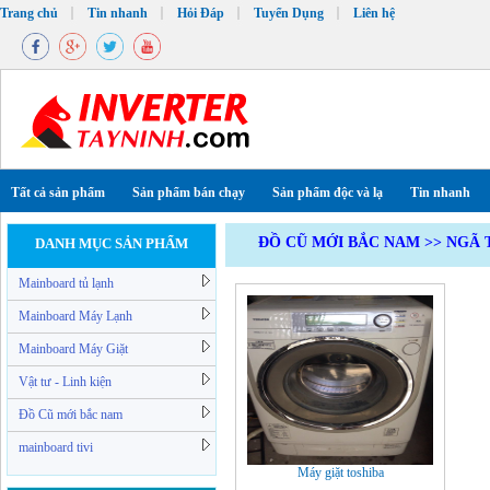
Trang chủ
Tin nhanh
Hỏi Đáp
Tuyển Dụng
Liên hệ
Tất cả sản phẩm
Sản phẩm bán chạy
Sản phẩm độc và lạ
Tin nhanh
ĐỒ CŨ MỚI BẮC NAM
>>
NGÃ 
DANH MỤC SẢN PHẨM
Mainboard tủ lạnh
Mainboard Máy Lạnh
Mainboard Máy Giặt
Vật tư - Linh kiện
Đồ Cũ mới bắc nam
mainboard tivi
Máy giặt toshiba