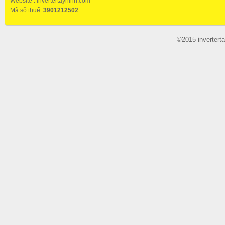
Website :
invertertayninh.com
Mã số thuế:
3901212502
©2015 invertert