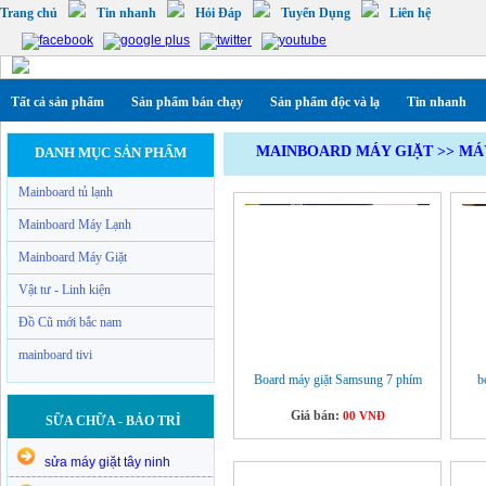
Trang chủ
Tin nhanh
Hỏi Đáp
Tuyển Dụng
Liên hệ
Tất cả sản phẩm
Sản phẩm bán chạy
Sản phẩm độc và lạ
Tin nhanh
MAINBOARD MÁY GIẶT
>>
MÁ
DANH MỤC SẢN PHẨM
Mainboard tủ lạnh
Mainboard Máy Lạnh
Mainboard Máy Giặt
Vật tư - Linh kiện
Đồ Cũ mới bắc nam
mainboard tivi
Board máy giặt Samsung 7 phím
b
Giá bán:
00 VNĐ
SỮA CHỮA - BẢO TRÌ
sửa máy giặt tây ninh