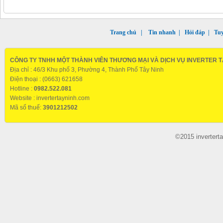
Trang chủ
|
Tin nhanh
|
Hỏi đáp
|
Tu
CÔNG TY TNHH MỘT THÀNH VIÊN THƯƠNG MẠI VÀ DỊCH VỤ INVERTER T
Địa chỉ : 46/3 Khu phố 3, Phường 4, Thành Phố Tây Ninh
Điện thoại : (0663) 621658
Hotline :
0982.522.081
Website :
invertertayninh.com
Mã số thuế:
3901212502
©2015 invertert