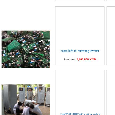
board hiển thị sumsung inverter
Giá bán:
1,400,000 VNĐ
DW752U4BKWQ ( công xuất )