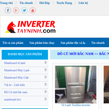
Trang chủ
Tin nhanh
Hỏi Đáp
Tuyển Dụng
Liên hệ
Tất cả sản phẩm
Sản phẩm bán chạy
Sản phẩm độc và lạ
Tin nhanh
ĐỒ CŨ MỚI BẮC NAM
>>
BẮC 
DANH MỤC SẢN PHẨM
Mainboard tủ lạnh
Mainboard Máy Lạnh
Mainboard Máy Giặt
Vật tư - Linh kiện
Đồ Cũ mới bắc nam
mainboard tivi
Tủ Lạnh Toshiba inverter