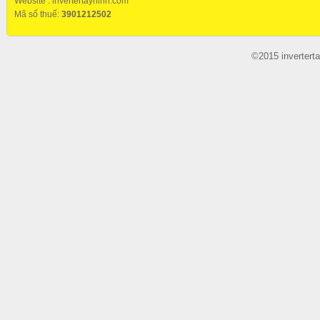
Website :
invertertayninh.com
Mã số thuế:
3901212502
©2015 invertert