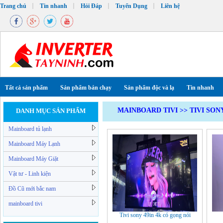
Trang chủ
Tin nhanh
Hỏi Đáp
Tuyển Dụng
Liên hệ
Tất cả sản phẩm
Sản phẩm bán chạy
Sản phẩm độc và lạ
Tin nhanh
MAINBOARD TIVI
>>
TIVI SON
DANH MỤC SẢN PHẨM
Mainboard tủ lạnh
Mainboard Máy Lạnh
Mainboard Máy Giặt
Vật tư - Linh kiện
Đồ Cũ mới bắc nam
mainboard tivi
Tivi sony 49in 4k có gọng nói