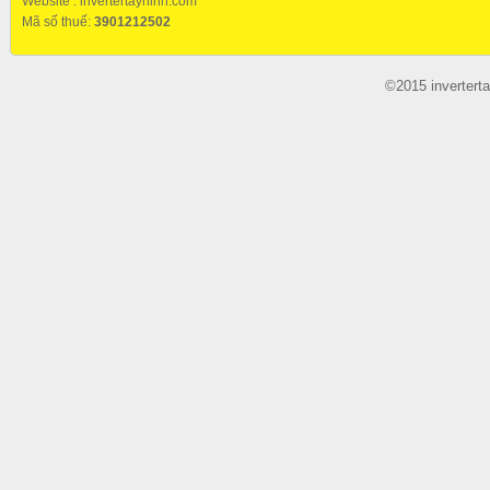
Website :
invertertayninh.com
Mã số thuế:
3901212502
©2015 invertert