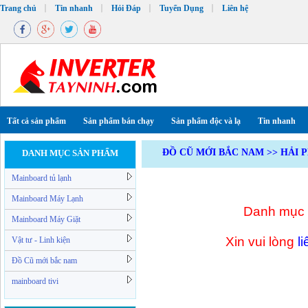
Trang chủ
Tin nhanh
Hỏi Đáp
Tuyển Dụng
Liên hệ
Tất cả sản phẩm
Sản phẩm bán chạy
Sản phẩm độc và lạ
Tin nhanh
ĐỒ CŨ MỚI BẮC NAM
>>
HẢI 
DANH MỤC SẢN PHẨM
Mainboard tủ lạnh
Mainboard Máy Lạnh
Danh mục m
Mainboard Máy Giặt
Xin vui lòng
l
Vật tư - Linh kiện
Đồ Cũ mới bắc nam
mainboard tivi