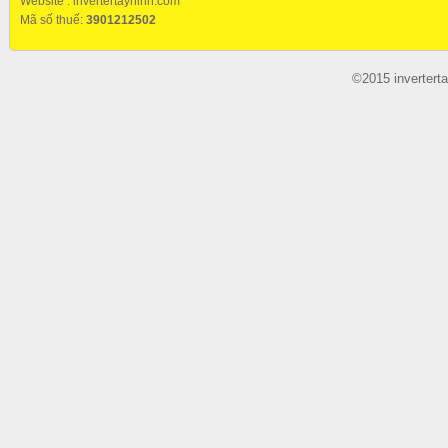
Website :
invertertayninh.com
Mã số thuế:
3901212502
©2015 invertert