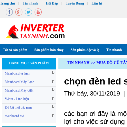
Trang chủ
Tin nhanh
Hỏi Đáp
Tuyển Dụng
Liên hệ
Tất cả sản phẩm
Sản phẩm bán chạy
Sản phẩm độc và lạ
Tin nhanh
TIN NHANH >> MUA ĐỒ CŨ TÂ
DANH MỤC SẢN PHẨM
Mainboard tủ lạnh
chọn đèn led s
Mainboard Máy Lạnh
Mainboard Máy Giặt
Thứ bảy, 30/11/2019 
Vật tư - Linh kiện
Đồ Cũ mới bắc nam
các bạn ơi đây là một
mainboard tivi
lợi cho việc sử dụng 