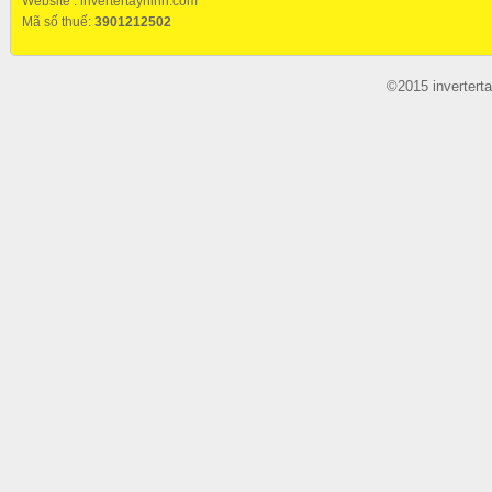
Website :
invertertayninh.com
Mã số thuế:
3901212502
©2015 invertert