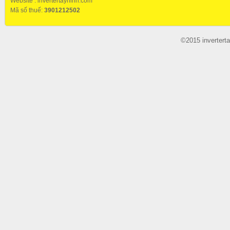
Website :
invertertayninh.com
Mã số thuế:
3901212502
©2015 invertert