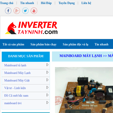
Trang chủ
Tin nhanh
Hỏi Đáp
Tuyển Dụng
Liên hệ
Tất cả sản phẩm
Sản phẩm bán chạy
Sản phẩm độc và lạ
Tin nhanh
MAINBOARD MÁY LẠNH
>>
MÁ
DANH MỤC SẢN PHẨM
Mainboard tủ lạnh
Mainboard Máy Lạnh
Mainboard Máy Giặt
Vật tư - Linh kiện
Đồ Cũ mới bắc nam
mainboard tivi